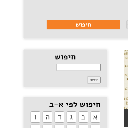
חיפוש
חיפוש לפי א-ב
א
ב
ג
ד
ה
ו