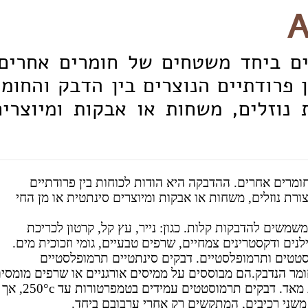
ים ביחד משטחים של חומרים אחרים.
 פרודתיים הנוצרים בין הדבק והחומר
 נוזלים, משחות או אבקות ומיוצרים
מרים אחרים. ההדבקה היא הודות לכוחות בין פרודתיים
ורת נוזלים, משחות או אבקות ומיוצרים סינתטית או מן החי
משים להדבקות קלות. כגון: נייר, עץ קל, קרטון לכריכת
ילנים ודקסטרינים צמחיים, שרפים טבעיים, גומי וזכוכית מים.
טים ותרמופלסטיים. דבקים סינתטיים תרמופלסטיים
מר הנדבק.הם מבוססים על ממיסים אורגניים או שרפים מומסי
במים ואינם עמידים בטמפרטורות נמוכות או וגבוהות מאד. דבקים תרמוסטטים עמידים בטמפרטורות עד 250°c, אך
משני רכיבים, המתקשים רק אחרי ערבובם ביחד.