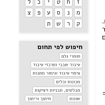
ז
ח
ט
י
כ
ל
מ
נ
ס
ע
פ
צ
ק
ר
ש
ת
חיפוש לפי תחום
חומרי גלם
עיבוד שבבי ומרכזי עיבוד
ציפוי עיבוד וגימור מתכות
מכונות וכלים
מבלטים, תבניות ויציקות
ם
שונות
חיתוך וריתוך