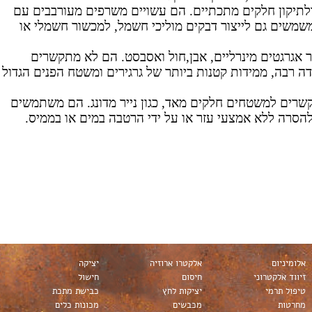
תיקון חלקים מתכתיים. הם עשויים משרפים מעורבבים עם
משמשים גם לייצור דבקים מוליכי חשמל, למכשור חשמלי או
ר אגרגטים מינרליים, אבן,חול ואסבסט. הם לא מתקשרים
ידה רבה, ממידות קטנות ביותר של גרגירים ומשטח הפנים הגדול
קשרים למשטחים חלקים מאד, כגון נייר מדונג. הם משתמשים
ים להסרה ללא אמצעי עזר או על ידי הרטבה במים או בממיס.
אלומיניום
אלקטרו ארוזיה
יציקה
זיווד אלקטרוני
חיסום
חישול
טיפול תרמי
יציקות לחץ
כבישת מתכת
מחרטות
מכבשים
מכונות כלים