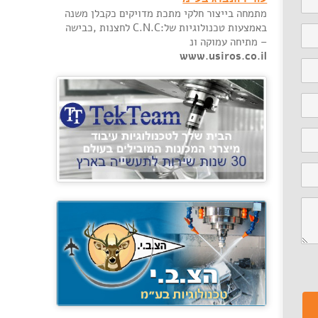
מתמחה בייצור חלקי מתכת מדויקים כקבלן משנה
באמצעות טכנולוגיות של:C.N.C לחצנות ,כבישה
– מתיחה עמוקה ונ
www.usiros.co.il