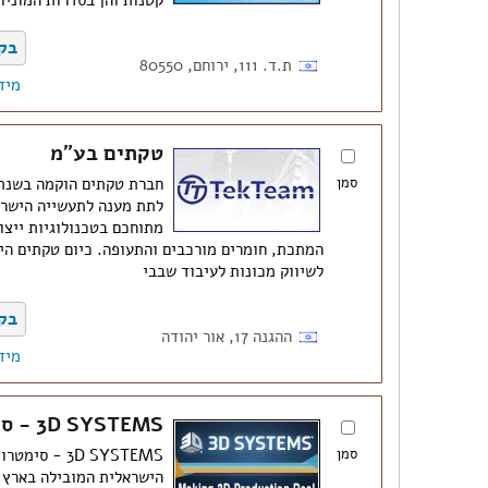
קטנות והן בסדרות המוניו
בק
ת.ד. 111, ירוחם, 80550
מיד
טקתים בע"מ
סמן
מתוחכם בטכנולוגיות ייצ
המתכת, חומרים מורכבים והתעופה. כיום טקתים הינ
לשיווק מכונות לעיבוד שבבי
בק
ההגנה 17, אור יהודה
מיד
3D SYSTEMS - סימטרון בע"מ
סמן
3D SYSTEMS -
הישראלית המובילה בארץ ו