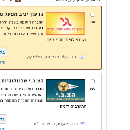
גדעון יניב מפעל 
סמן
בעיבוד שבבי כבד וקל בנ
תוך שילוב עבודות ריתוך 
ושינוי לציוד מכני נייח
בק
ת.ד. 642, נס ציונה, 7410601
מיד
הצ.ב.י טכנולוגיות
סמן
חברה בעלת ניסיון בתחום 
באמצעות ציוד טכנולוגי 
מגוונים.החברה מתמחה בס
התערבות ידנית.
בק
ת.ד. 10304, ק. אריה פ"ת
מיד