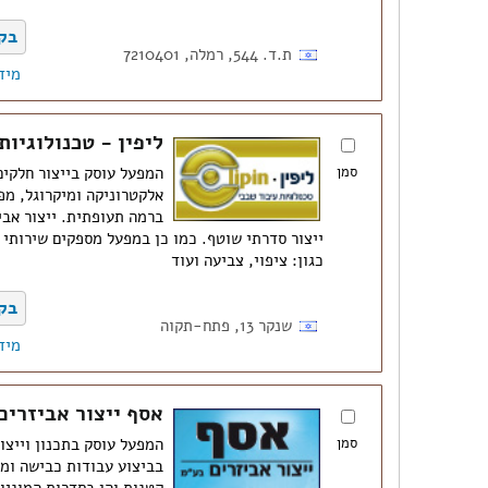
בק
ת.ד. 544, רמלה, 7210401
מיד
ליפין - טכנולוגיות
סמן
המפעל עוסק בייצור חלקים
ברמה תעופתית. ייצור אבי
ייצור סדרתי שוטף. כמו כן במפעל מספקים שירותי 
כגון: ציפוי, צביעה ועוד
בק
שנקר 13, פתח-תקוה
מיד
אסף ייצור אביזרים
סמן
המפעל עוסק בתכנון וייצו
בביצוע עבודות כבישה ומ