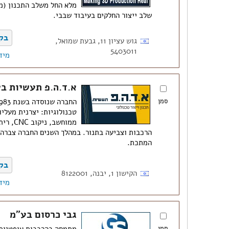
מלא החל משלב התכנון (מו
שלב ייצור החלקים בעיבוד שבבי.
בק
גוש עציון 11, גבעת שמואל,
5403011
מיד
א.ד.ה.פ תעשיות ב
סמן
טכנולוגיות: יצרנית מעליו
הרכבות וצביעה בתנור. במהלך השנים החברה צברה 
המתכת.
בק
הקישון 1, יבנה, 8122001
מיד
גבי כרסום בע"מ
סמן