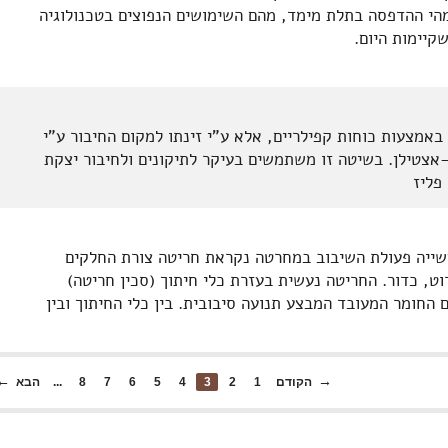
הי ההדפסה בתלת מימד, מהם השימושים הנפוצים בטכנולוגיה
באמצעות כוחות קפילריים, אלא ע"י זינתו למקום החיבור ע"י
צטילן. בשיטה זו משתמשים בעיקר לתיקונים ולחיבור יצקת
פליז
שייה פעולת השיבוב במחרטה נקראת חריטה צורת החלקים
רוט, כדור. החריטה נעשית בעזרת כלי חיתוך (סכין חריטה)
החומר המעובד המבצע תנועה סיבובית. בין כלי החיתוך ובין
הקודם
1
2
3
4
5
6
7
8
...
הבא