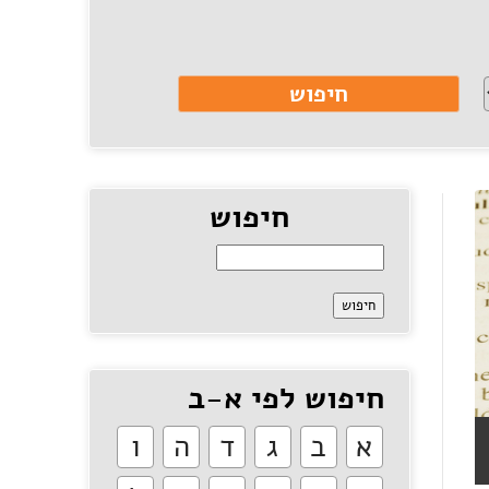
חיפוש
חיפוש לפי א-ב
א
ב
ג
ד
ה
ו