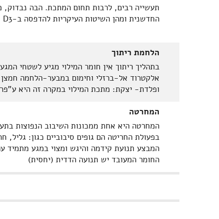
תעשייה רבים, לרבות תחום המתכת. הבה נבדוק, מ
החדשנית ומהן השיטות העיקריות להדפסה ב-D3 שקיימות היום.
הלחמת ריתוך
בתהליך ריתוך אין חומר המילוי מגיע לשטחי המגע 
אלקטרוד אל-ברזלי וחימום במבער-הלחמה חמצן-א
ופלדת- יצקת: מתכת המילוי במקרה זה היא ע"פר 
המחרטה
המחרטה היא אחת ממכונות השיבוב הנפוצות בתע
בפעולת החריטה הם גופים סיבוביים כגון: גליל, ח
המבצע תנועת קידמה והיגש ומצוי במגע מתמיד עם 
החומר המעובד יש תנועה הדדית (יחסית)