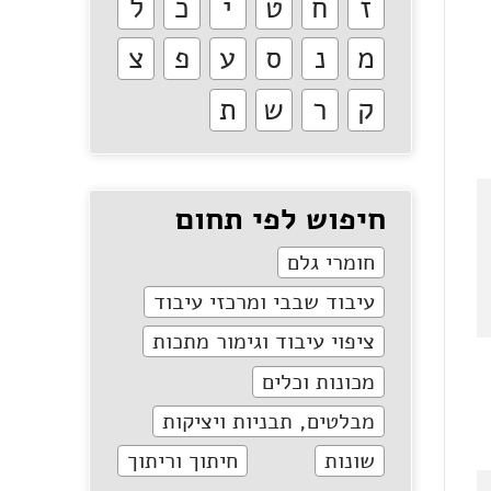
ז
ח
ט
י
כ
ל
מ
נ
ס
ע
פ
צ
ק
ר
ש
ת
חיפוש לפי תחום
חומרי גלם
עיבוד שבבי ומרכזי עיבוד
ציפוי עיבוד וגימור מתכות
מכונות וכלים
מבלטים, תבניות ויציקות
שונות
חיתוך וריתוך