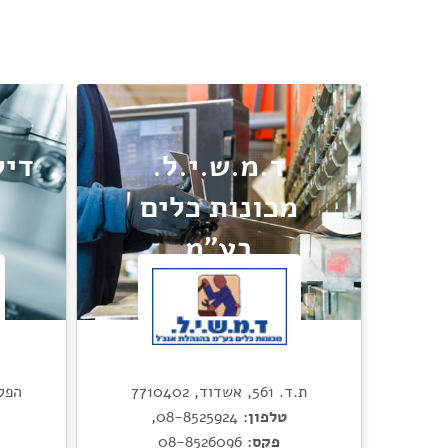
ד.מ.ש.י.ל.
דיל
מכונות כלים
בע"מ
ת.ד. 561, אשדוד, 7710402
הפלד 26, א.ת., חו
טלפון:
08-8525924
,
פקס:
08-8526096