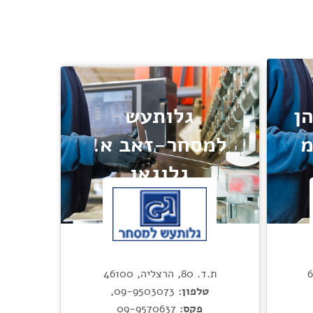
הן
גלותעש
מ
למסחר-זאב א.
גלוגאו
ת.ד. 80, הרצליה, 46100
טלפון:
09-9503073
,
פקס:
09-9570637