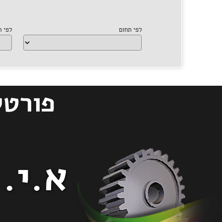
לפי תחום
לפי 
א.י.