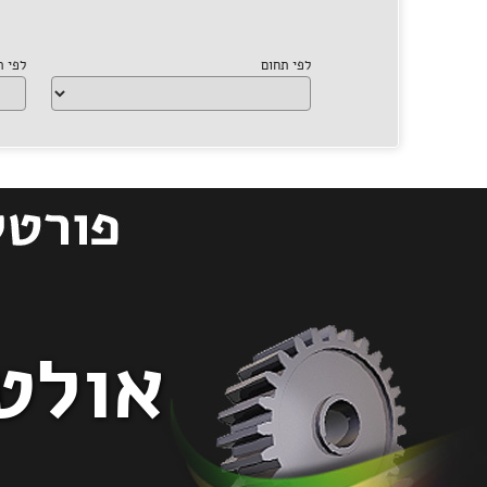
לפי תחום
לפי 
אולט