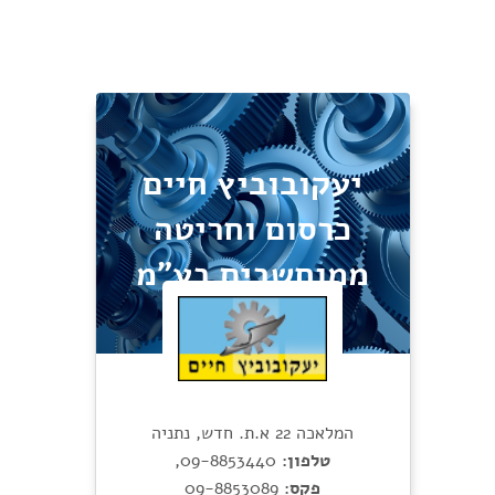
יעקובוביץ חיים
כרסום וחריטה
ממוחשבים בע"מ
המלאכה 22 א.ת. חדש, נתניה
טלפון:
09-8853440
,
פקס:
09-8853089