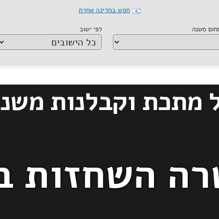
חפש במדינה אחרת
תחום משנה
לפי ישוב
רה השחזות ב