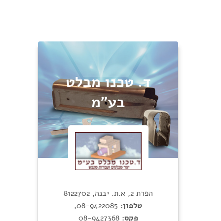
ד. טכנו מבלט
בע"מ
הפרת 2, א.ת. יבנה, 8122702
טלפון:
08-9422085
,
פקס:
08-9427368